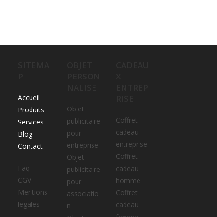
SITEMA
OBJET
CADEAU
P
PERSON
X
NALISE
ENTREP
Accueil
RISE
Objet
Produits
Coffret
publicitaire
Services
cadeau
pour
Blog
entreprise
entreprise
Contact
Coffret
Objet
Faq
cadeau
publicitaire
CGV
homme
pour
Mentions
Coffret
associatio
légales
cadeau
n
femme