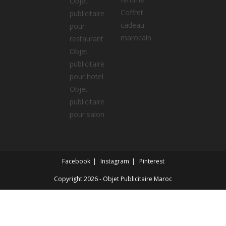
Objet
Coffret
publicitaire
cadeau
pour
marocain
restaurant
Objet
publicitaire
pour hotel
Objet
publicitaire
pour salon
Facebook
Instagram
Pinterest
Copyright 2026 - Objet Publicitaire Maroc