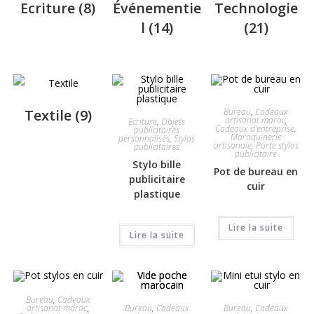
Ecriture
(8)
Événementie
Technologie
l
(14)
(21)
Textile
(9)
Bureau
,
Cadeaux
artisanat maroc
,
Ecriture
,
Objets
Cadeaux d'entreprise
,
publicitaires
Maroquinerie
personnalisés
,
Stylos
artisanale
,
Porte stylos
publicitaires
publicitaire
Stylo bille
Pot de bureau en
publicitaire
cuir
plastique
Lire la suite
Lire la suite
Bureau
,
Cadeaux
Bureau
,
Cadeaux
Bureau
,
Cadeaux
artisanat maroc
,