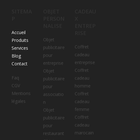
SITEMA
OBJET
CADEAU
P
PERSON
X
NALISE
ENTREP
Accueil
RISE
Objet
Produits
Coffret
publicitaire
Services
cadeau
pour
Blog
entreprise
entreprise
Contact
Coffret
Objet
Faq
cadeau
publicitaire
CGV
homme
pour
Mentions
Coffret
associatio
légales
cadeau
n
femme
Objet
Coffret
publicitaire
cadeau
pour
marocain
restaurant