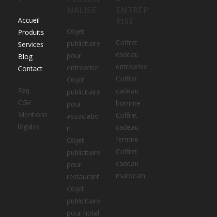
NALISE
ENTREP
Accueil
RISE
Objet
Produits
Coffret
publicitaire
Services
cadeau
pour
Blog
entreprise
entreprise
Contact
Coffret
Objet
Faq
cadeau
publicitaire
CGV
homme
pour
Mentions
Coffret
associatio
légales
cadeau
n
femme
Objet
Coffret
publicitaire
cadeau
pour
marocain
restaurant
Objet
publicitaire
pour hotel