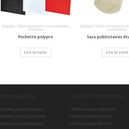
Bagages
,
Objets publicitaires personnalisés
,
Bagages
,
Objets publicitaires p
Pochettes
publicitaires
Pochette polypro
Sacs publicitaires ét
Lire la suite
Lire la suite
 PERSONNALISE
CADEAUX ENTREPRISE
licitaire pour entreprise
Coffret cadeau entreprise
licitaire pour association
Coffret cadeau homme
licitaire pour restaurant
Coffret cadeau femme