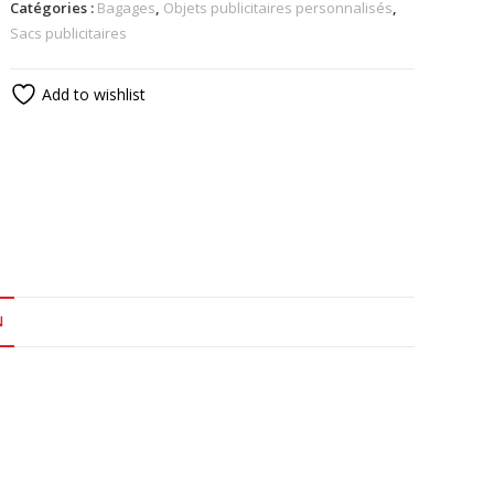
Catégories :
Bagages
,
Objets publicitaires personnalisés
,
Sacs publicitaires
Add to wishlist
N