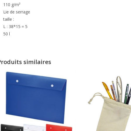
110 g/m²
Lie de serrage
taille :
L : 38*15 = 5
50 l
Produits similaires