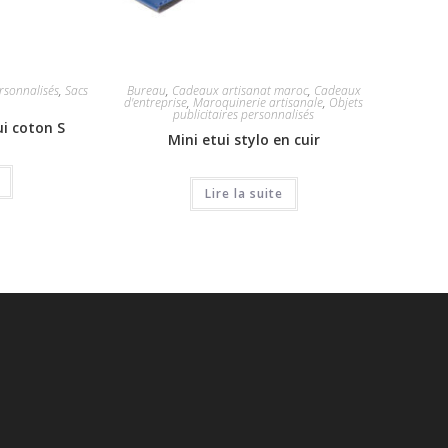
ersonnalisés
,
Sacs
Bureau
,
Cadeaux artisanat maroc
,
Cadeaux
d'entreprise
,
Maroquinerie artisanale
,
Objets
publicitaires personnalisés
ui coton S
Mini etui stylo en cuir
Lire la suite