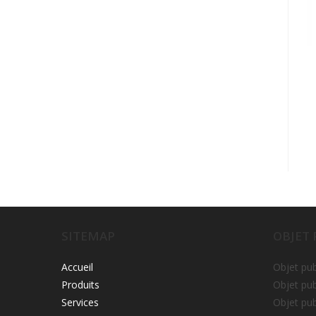
SITEMAP
OBJET
Accueil
Objet pub
Produits
Objet pub
Services
Objet pub