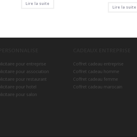
Lire la suite
Lire la suite
 PERSONNALISE
CADEAUX ENTREPRISE
licitaire pour entreprise
Coffret cadeau entreprise
licitaire pour association
Coffret cadeau homme
licitaire pour restaurant
Coffret cadeau femme
licitaire pour hotel
Coffret cadeau marocain
licitaire pour salon