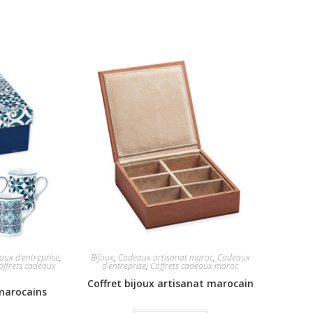
aux d'entreprise
,
Bijoux
,
Cadeaux artisanat maroc
,
Cadeaux
offrets cadeaux
d'entreprise
,
Coffrets cadeaux maroc
Coffret bijoux artisanat marocain
marocains