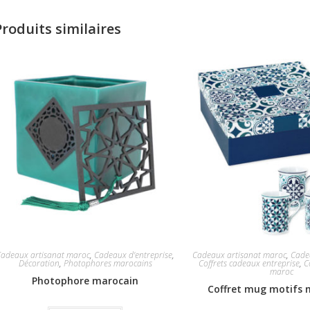
Produits similaires
Cadeaux artisanat maroc
,
Cadeaux d'entreprise
,
Cadeaux artisanat maroc
,
Cade
Décoration
,
Photophores marocains
Coffrets cadeaux entreprise
,
C
maroc
Photophore marocain
Coffret mug motifs 