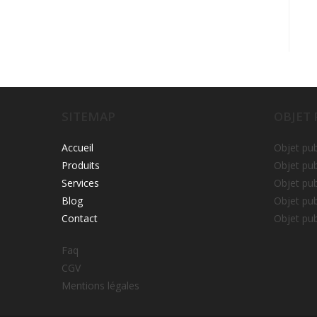
SITEMAP
OBJET
Accueil
Objet pub
Produits
Objet pub
Services
Objet pub
Blog
Objet pub
Contact
Objet pub
Faq
CGV
Mentions légales