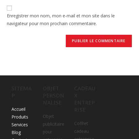
Enregistrer mon nom, mon e-mail et mon site dans le
navigateur pour mon prochain commentaire.
SITEMA
OBJET
CADEAU
P
PERSON
X
NALISE
ENTREP
Accueil
RISE
Objet
Produits
Coffret
publicitaire
Services
cadeau
pour
Blog
entreprise