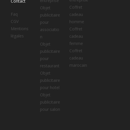
entreprise
Contact
Coffret
Objet
Faq
cadeau
publicitaire
CGV
homme
pour
Mentions
Coffret
associatio
légales
cadeau
n
femme
Objet
Coffret
publicitaire
cadeau
pour
marocain
restaurant
Objet
publicitaire
pour hotel
Objet
publicitaire
pour salon