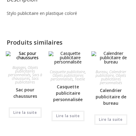
Stylo publicitaire en plastique coloré
Produits similaires
Bagages
,
Objets
publicitaires
Casquette publicitaire
,
Bureau
,
Calendrier
personnalisés
,
Sacs à
Objets publicitaires
publicitaire
,
Objets
chaussures
,
Sacs
personnalisés
,
Textile
publicitaires
publicitaires
personnalisés
Casquette
Sac pour
Calendrier
publicitaire
chaussures
publicitaire de
personnalisée
bureau
Lire la suite
Lire la suite
Lire la suite