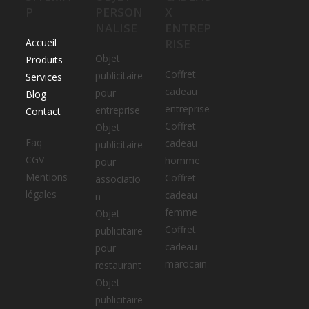
P
PERSON
X
NALISE
ENTREP
Accueil
RISE
Objet
Produits
Coffret
publicitaire
Services
cadeau
pour
Blog
entreprise
entreprise
Contact
Coffret
Objet
Faq
cadeau
publicitaire
CGV
homme
pour
Mentions
Coffret
associatio
légales
cadeau
n
femme
Objet
Coffret
publicitaire
cadeau
pour
marocain
restaurant
Objet
publicitaire