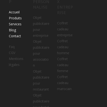
P
PERSON
X
NALISE
ENTREP
Accueil
RISE
Objet
Produits
Coffret
publicitaire
Services
cadeau
pour
Blog
entreprise
entreprise
Contact
Coffret
Objet
Faq
cadeau
publicitaire
CGV
homme
pour
Mentions
Coffret
associatio
légales
cadeau
n
femme
Objet
Coffret
publicitaire
cadeau
pour
marocain
restaurant
Objet
publicitaire