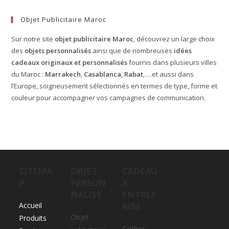
Objet Publicitaire Maroc
Sur notre site
objet publicitaire Maroc
, découvrez un large choix
des
objets personnalisés
ainsi que de nombreuses
idées
cadeaux originaux et personnalisés
fournis dans plusieurs villes
du Maroc :
Marrakech
,
Casablanca
,
Rabat
, …et aussi dans
l’Europe, soigneusement sélectionnés en termes de type, forme et
couleur pour accompagner vos campagnes de communication.
SITEMA
OBJET
CADEAU
P
PERSON
X
NALISE
ENTREP
Accueil
RISE
Objet
Produits
Coffret