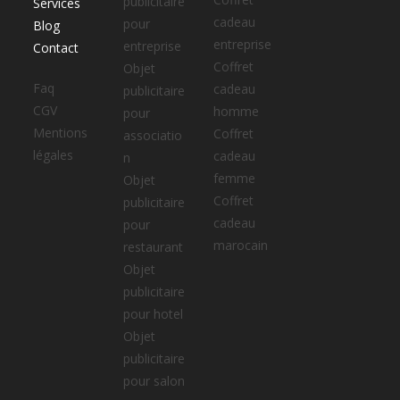
publicitaire
Services
cadeau
pour
Blog
entreprise
entreprise
Contact
Coffret
Objet
Faq
cadeau
publicitaire
CGV
homme
pour
Mentions
Coffret
associatio
légales
cadeau
n
femme
Objet
Coffret
publicitaire
cadeau
pour
marocain
restaurant
Objet
publicitaire
pour hotel
Objet
publicitaire
pour salon