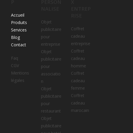
P
PERSON
X
NALISE
ENTREP
Accueil
RISE
Objet
Produits
Coffret
publicitaire
Services
cadeau
pour
Blog
entreprise
entreprise
Contact
Coffret
Objet
Faq
cadeau
publicitaire
CGV
homme
pour
Mentions
Coffret
associatio
légales
cadeau
n
femme
Objet
Coffret
publicitaire
cadeau
pour
marocain
restaurant
Objet
publicitaire