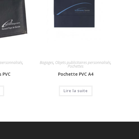
 personnalisés
,
Bagages
,
Objets publicitaires personnalisés
,
Pochettes
s PVC
Pochette PVC A4
Lire la suite