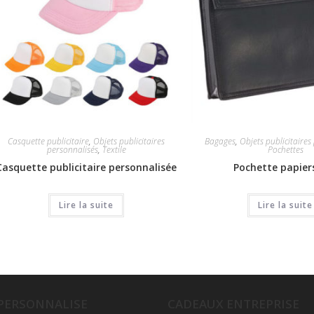
Casquette publicitaire
,
Objets publicitaires
Bagages
,
Objets publicitaires
personnalisés
,
Textile
Pochettes
Casquette publicitaire personnalisée
Pochette papier
Lire la suite
Lire la suite
 PERSONNALISE
CADEAUX ENTREPRISE